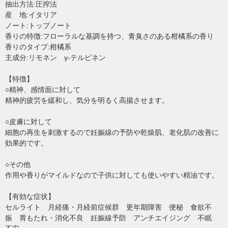
抽出方法:圧搾法
産 地:イタリア
ノート:トップノート
香りの特徴:フローラルな基調を持つ、青臭さのある柑橘系の香り
香りのタイプ:柑橘系
主成分:リモネン γ-テルピネン
【特徴】
○精神、感情面に対して
精神的疲労を緩和し、気分を明るく高揚させます。
○皮膚に対して
細胞の再生を刺激するので妊娠線の予防や乾燥肌、老化肌の改善に
効果的です。
○その他
作用や香りがマイルドなので子供に対しても使いやすい精油です。
【有効な症状】
セルライト 月経痛・月経前症候群 更年期障害 便秘 食欲不
振 胃もたれ・消化不良 妊娠線予防 アンチエイジング 不眠