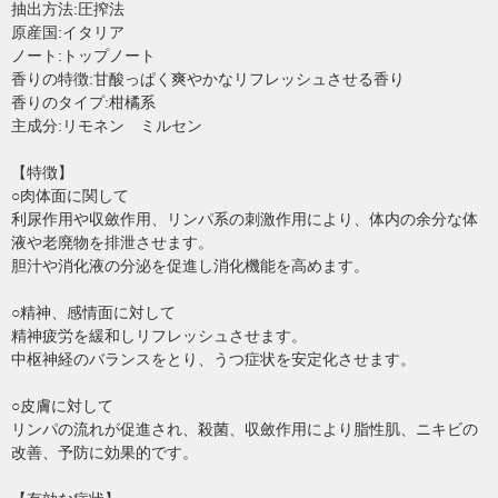
抽出方法:圧搾法
原産国:イタリア
ノート:トップノート
香りの特徴:甘酸っぱく爽やかなリフレッシュさせる香り
香りのタイプ:柑橘系
主成分:リモネン ミルセン
【特徴】
○肉体面に関して
利尿作用や収斂作用、リンパ系の刺激作用により、体内の余分な体
液や老廃物を排泄させます。
胆汁や消化液の分泌を促進し消化機能を高めます。
○精神、感情面に対して
精神疲労を緩和しリフレッシュさせます。
中枢神経のバランスをとり、うつ症状を安定化させます。
○皮膚に対して
リンパの流れが促進され、殺菌、収斂作用により脂性肌、ニキビの
改善、予防に効果的です。