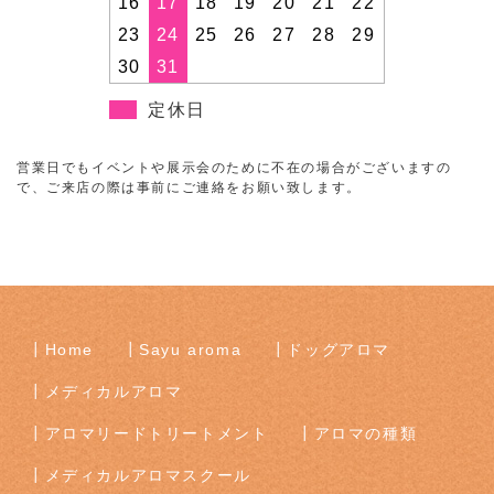
16
17
18
19
20
21
22
23
24
25
26
27
28
29
30
31
定休日
営業日でもイベントや展示会のために不在の場合がございますの
で、ご来店の際は事前にご連絡をお願い致します。
Home
Sayu aroma
ドッグアロマ
メディカルアロマ
アロマリードトリートメント
アロマの種類
メディカルアロマスクール