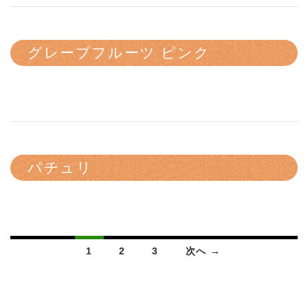
グレープフルーツ ピンク
パチュリ
投稿ナビゲーション
1
2
3
次へ →