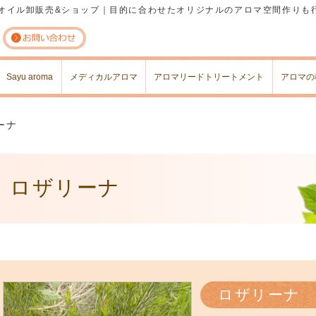
オイル卸販売&ショップ｜目的に合わせたオリジナルのアロマ空間作りも
コンテンツへスキップ
Sayu aroma
メディカルアロマ
アロマリードトリートメント
アロマの
ーナ
ロザリーナ
ロザリーナ