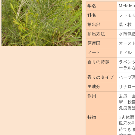
学名
Melaleuc
科名
フトモ
抽出部
葉・枝
抽出方法
水蒸気
原産国
オース
ノート
ミドル
香りの特徴
ラベン
ーラル
香りのタイプ
ハーブ
主成分
リナロー
作用
去痰 
攣 殺
免疫促
特徴
○肉体
風邪の
待でき