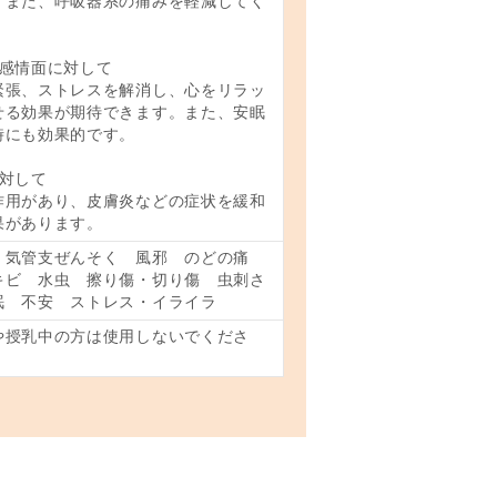
。また、呼吸器系の痛みを軽減してく
。
、感情面に対して
緊張、ストレスを解消し、心をリラッ
せる効果が期待できます。また、安眠
時にも効果的です。
に対して
作用があり、皮膚炎などの症状を緩和
果があります。
 気管支ぜんそく 風邪 のどの痛
キビ 水虫 擦り傷・切り傷 虫刺さ
眠 不安 ストレス・イライラ
や授乳中の方は使用しないでくださ