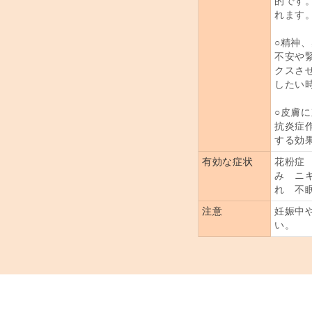
的です
れます
○精神
不安や
クスさ
したい
○皮膚
抗炎症
する効
有効な症状
花粉症
み ニ
れ 不
注意
妊娠中
い。