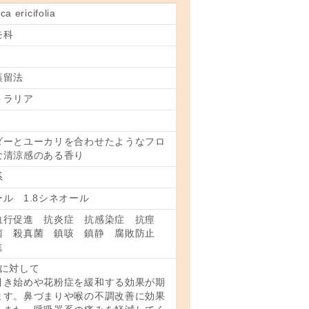
a ericifolia
モ科
蒸留法
トラリア
ダーとユーカリを合わせたようなフロ
な清涼感のある香り
系
ル 1.8シネオール
血行促進 抗炎症 抗感染症 抗痙
菌 殺真菌 鎮咳 鎮静 腐敗防止
進
面に対して
引き始めや花粉症を緩和する効果が期
ます。鼻づまりや喉の不調改善に効果