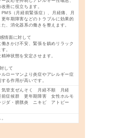
ギー反応を抑制しアレルギー性喘息、
の改善に役立ちます。
、PMS（月経前緊張症）、月経痛、月
、更年期障害などのトラブルに効果的
また、消化器系の働きを整えます。
、感情面に対して
に働きかけ不安、緊張を鎮めリラック
ます。
な精神状態を安定させます。
に対して
ールローマンより炎症やアレルギー症
制する作用が高いです。
 気管支ぜんそく 月経不順 月経
経前症候群 更年期障害 女性ホルモ
ンジダ・膀胱炎 ニキビ アトピー
し。