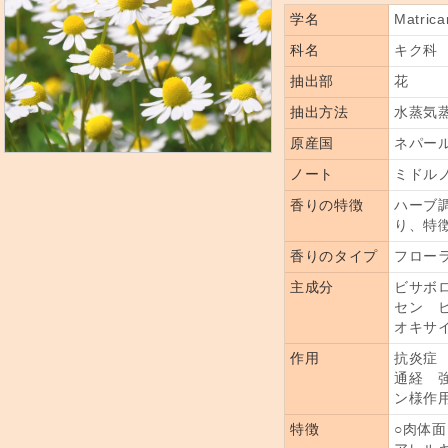
学名
Matricar
科名
キク科
抽出部
花
抽出方法
水蒸気
原産国
ネパー
ノート
ミドル
香りの特徴
ハーブ
り、特
香りのタイプ
フロー
主成分
ビサボ
セン 
オキサ
作用
抗炎症
通経 
ン様作
特徴
○肉体