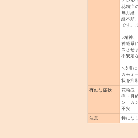
アレル
花粉症
無月経
経不順
です。
○精神
神経系
スさせ
不安定
○皮膚
カモミ
状を抑
有効な症状
花粉症
痛・月
ン カ
不安
注意
特にな