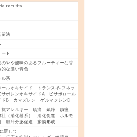
ia recutita
蒸留法
ル
ノート
調のやや酸味のあるフルーティーな香
徴的な濃い青色
ラル系
ロールオキサイド トランス-β-フネッ
ビサボレンオキサイドA ビサボロール
イドB カマズレン ゲルマクレンD
 抗アレルギー 鎮痛 鎮静 鎮痙
強壮（消化器系） 消化促進 ホルモ
用 胆汁分泌促進 瘢痕形成
面に関して